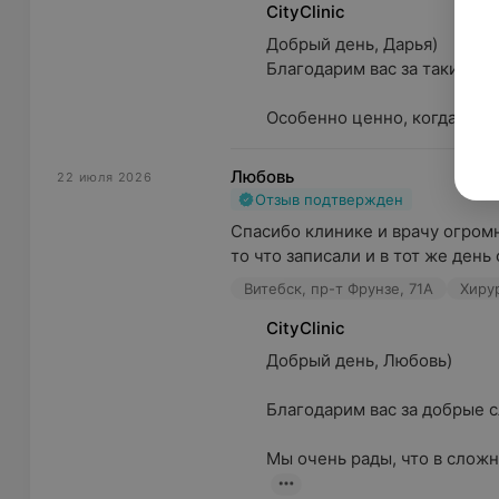
CityClinic
Добрый день, Дарья)

Благодарим вас за такие тро
Особенно ценно, когда буду
Любовь
22 июля 2026
Отзыв подтвержден
Спасибо клинике и врачу огромн
то что записали и в тот же день 
Витебск, пр-т Фрунзе, 71А
Хиру
CityClinic
Добрый день, Любовь)

Благодарим вас за добрые сло
Мы очень рады, что в сложн