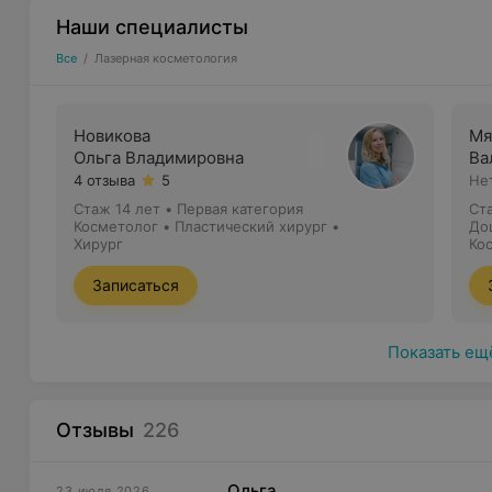
Наши специалисты
Все
/
Лазерная косметология
Новикова
Мя
Ольга Владимировна
Ва
4 отзыва
5
Не
Стаж 14 лет
•
Первая категория
Ст
Косметолог • Пластический хирург •
До
Хирург
на
Ко
Записаться
Показать ещ
Отзывы
226
Ольга
23 июля 2026