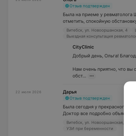
Отзыв подтвержден
Была на приеме у ревматолога 
отметить, спокойную обстановку
Витебск, ул. Новооршанская, 4
Выездная консультация ревматоло
CityClinic
Добрый день, Ольга! Благодар
Нам очень приятно, что вы 
обст...
Дарья
22 июля 2026
Отзыв подтвержден
Была сегодня у прекрасного спе
Доктор все подробно объяснила, 
Витебск, ул. Новооршанская, 4
УЗИ при беременности