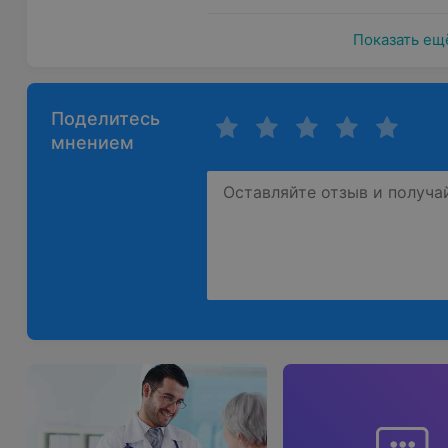
Показать ещ
Поделитесь
мнением