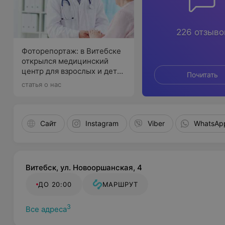
226 отзыво
Фоторепортаж: в Витебске
открылся медицинский
центр для взрослых и детей
Почитать
«СитиКлиник»
статья о нас
Сайт
Instagram
Viber
WhatsAp
Витебск, ул. Новооршанская, 4
ДО 20:00
МАРШРУТ
3
Все адреса