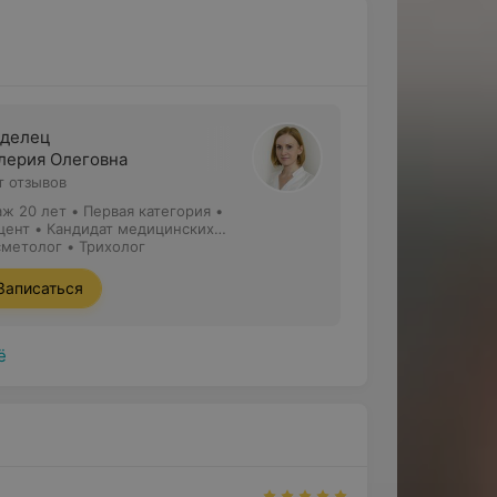
делец
лерия Олеговна
т отзывов
аж 20 лет
•
Первая категория
•
цент • Кандидат медицинских
ук
сметолог • Трихолог
Записаться
ё