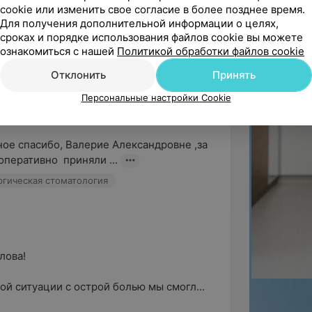
cookie или изменить свое согласие в более позднее время.
Для получения дополнительной информации о целях,
сроках и порядке использования файлов cookie вы можете
гательные и искренние слова!

ознакомиться с нашей
Политикой обработки файлов cookie
щие мамы отмеч...
Отклонить
Принять
Персональные настройки Cookie
ое спасибо, Валерие Александровне ,за 
оперативно  приняли ...
ргическая стоматология
ва!

ой ситуации с острой болью мы смогл...