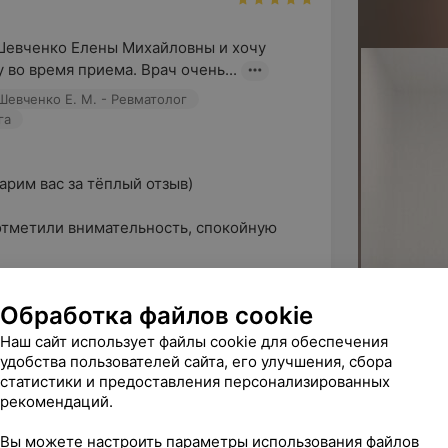
Шевченко Елены Михайловны и хочу 
 во время приема. Врач очень...
Шевченко Е. М. - Ревматолог
га
им вас за тёплый отзыв)

отметили внимательность, спокойную 
Обработка файлов cookie
Наш сайт использует файлы cookie для обеспечения
циалиста Ерошевской Д.В на УЗИ плода. 
удобства пользователей сайта, его улучшения, сбора
показала и рассказала...
статистики и предоставления персонализированных
рекомендаций.
Ерошевская Д. В. - Акушер-гинеколог
Вы можете настроить параметры использования файлов