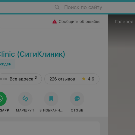
Поиск по сайту
Галерея
Сообщить об ошибке
inic (СитиКлиник)
ржден
3
Все адреса
226 отзывов
4.6
SAPP
МАРШРУТ
В ИЗБРАННОЕ
ОТЗЫВ