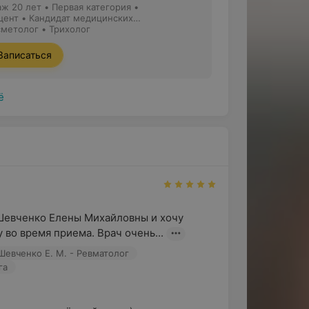
аж 20 лет
•
Первая категория
•
цент • Кандидат медицинских
ук
сметолог • Трихолог
Записаться
ё
Шевченко Елены Михайловны и хочу 
 во время приема. Врач очень...
Шевченко Е. М. - Ревматолог
га