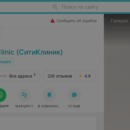
Поиск по сайту
Галерея
Сообщить об ошибке
inic (СитиКлиник)
ржден
3
Все адреса
226 отзывов
4.6
SAPP
МАРШРУТ
В ИЗБРАННОЕ
ОТЗЫВ