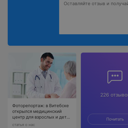
226 отзыво
Фоторепортаж: в Витебске
открылся медицинский
центр для взрослых и детей
Почитать
«СитиКлиник»
статья о нас