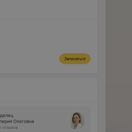
Записаться
делец
лерия Олеговна
т отзывов