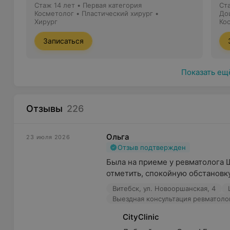
Стаж 14 лет
•
Первая категория
Ст
Косметолог • Пластический хирург •
До
Хирург
на
Ко
Записаться
Показать ещ
Отзывы
226
Ольга
23 июля 2026
Отзыв подтвержден
Была на приеме у ревматолога 
отметить, спокойную обстановку
Витебск, ул. Новооршанская, 4
Выездная консультация ревматоло
CityClinic