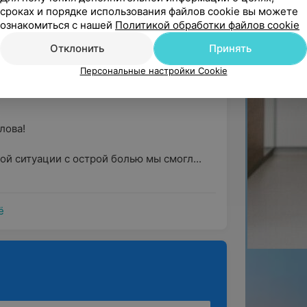
сроках и порядке использования файлов cookie вы можете
ое спасибо, Валерие Александровне ,за 
ознакомиться с нашей
Политикой обработки файлов cookie
оперативно  приняли ...
Отклонить
Принять
ргическая стоматология
Персональные настройки Cookie
ва!

ой ситуации с острой болью мы смогл...
ё