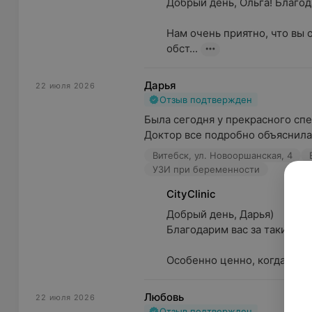
Добрый день, Ольга! Благодар
Нам очень приятно, что вы 
обст...
Дарья
22 июля 2026
Отзыв подтвержден
Была сегодня у прекрасного спе
Доктор все подробно объяснила, 
Витебск, ул. Новооршанская, 4
УЗИ при беременности
CityClinic
Добрый день, Дарья)

Благодарим вас за такие тро
Особенно ценно, когда буду
Любовь
22 июля 2026
Отзыв подтвержден