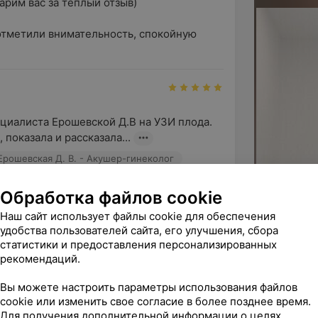
им вас за тёплый отзыв)

отметили внимательность, спокойную 
циалиста Ерошевской Д.В на УЗИ плода. 
показала и рассказала...
Ерошевская Д. В. - Акушер-гинеколог
Обработка файлов cookie
Наш сайт использует файлы cookie для обеспечения
удобства пользователей сайта, его улучшения, сбора
гательные и искренние слова!

статистики и предоставления персонализированных
рекомендаций.
щие мамы отмеч...
Вы можете настроить параметры использования файлов
cookie или изменить свое согласие в более позднее время.
Для получения дополнительной информации о целях,