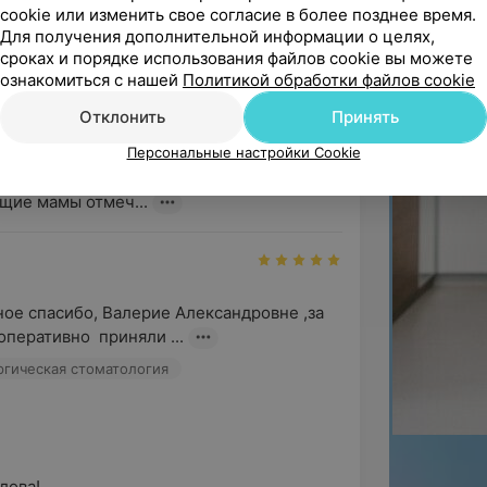
показала и рассказала...
cookie или изменить свое согласие в более позднее время.
Для получения дополнительной информации о целях,
Ерошевская Д. В. - Акушер-гинеколог
сроках и порядке использования файлов cookie вы можете
ознакомиться с нашей
Политикой обработки файлов cookie
Отклонить
Принять
гательные и искренние слова!

Персональные настройки Cookie
щие мамы отмеч...
ое спасибо, Валерие Александровне ,за 
оперативно  приняли ...
ргическая стоматология
ва!
