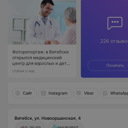
226 отзыво
Фоторепортаж: в Витебске
открылся медицинский
центр для взрослых и детей
Почитать
«СитиКлиник»
статья о нас
Сайт
Instagram
Viber
WhatsAp
Витебск, ул. Новооршанская, 4
ДО 20:00
МАРШРУТ