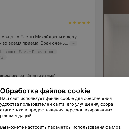
Шевченко Елены Михайловны и хочу 
 во время приема. Врач очень...
Шевченко Е. М. - Ревматолог
га
им вас за тёплый отзыв)

отметили внимательность, спокойную 
Обработка файлов cookie
Наш сайт использует файлы cookie для обеспечения
удобства пользователей сайта, его улучшения, сбора
статистики и предоставления персонализированных
рекомендаций.
циалиста Ерошевской Д.В на УЗИ плода. 
Вы можете настроить параметры использования файлов