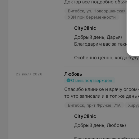
Доктор все подробно объяснила, 
Витебск, ул. Новооршанская, 4
УЗИ при беременности
CityClinic
Добрый день, Дарья)

Благодарим вас за такие тро
Особенно ценно, когда буду
Любовь
22 июля 2026
Отзыв подтвержден
Спасибо клинике и врачу огромн
то что записали и в тот же день 
Витебск, пр-т Фрунзе, 71А
Хиру
CityClinic
Добрый день, Любовь)

Благодарим вас за добрые сло