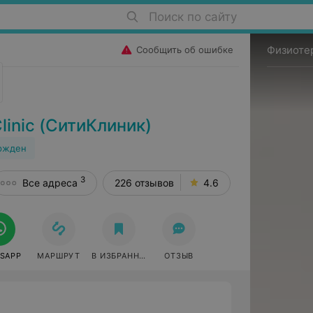
Поиск по сайту
Физиоте
Сообщить об ошибке
inic (СитиКлиник)
ржден
3
Все адреса
226 отзывов
4.6
SAPP
МАРШРУТ
В ИЗБРАННОЕ
ОТЗЫВ