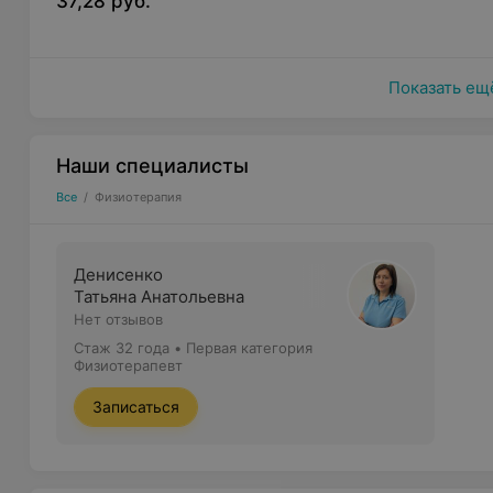
37,28 руб.
уменьшение частоты развития осложнений забо
уменьшение доз и сокращение сроков приема 
Показать ещ
уменьшение длительности лечения
снижение побочных действий медикаментозной
Наши специалисты
Все
/
Физиотерапия
Денисенко
Татьяна Анатольевна
Нет отзывов
Стаж 32 года
•
Первая категория
Физиотерапевт
Записаться