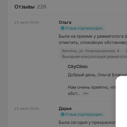
Отзывы
226
Ольга
23 июля 2026
Отзыв подтвержден
Была на приеме у ревматолога 
отметить, спокойную обстановку
Витебск, ул. Новооршанская, 4
Выездная консультация ревматоло
CityClinic
Добрый день, Ольга! Благодар
Нам очень приятно, что вы 
обст...
Дарья
22 июля 2026
Отзыв подтвержден
Была сегодня у прекрасного спе