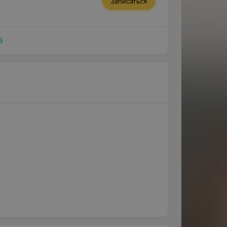
Записаться
леваний
медикаментов
ё
 терапии