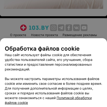
О проекте
Новости проекта
Размещение рекламы
Медицинский маркетинг
Публичный договор
Обработка файлов cookie
Пользовательское соглашение
Способы оплаты
Наш сайт использует файлы cookie для обеспечения
Вакансии
Партнеры
удобства пользователей сайта, его улучшения, сбора
Написать руководителю 103.by
статистики и предоставления персонализированных
Написать в поддержку
рекомендаций.
Персональные настройки cookie
Вы можете настроить параметры использования файлов
Обработка персональных данных
cookie или изменить свое согласие в более позднее время.
Для получения дополнительной информации о целях,
сроках и порядке использования файлов cookie вы
можете ознакомиться с нашей
Политикой обработки
файлов cookie